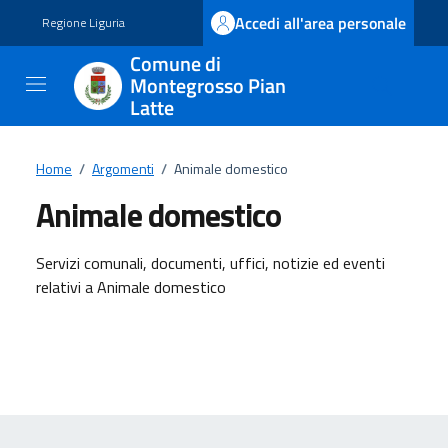
Vai ai contenuti
Vai al footer
Accedi all'area personale
Regione Liguria
Comune di
Montegrosso Pian
Latte
Home
/
Argomenti
/
Animale domestico
Animale domestico
Dettagli dell'argomento
Servizi comunali, documenti, uffici, notizie ed eventi
relativi a Animale domestico