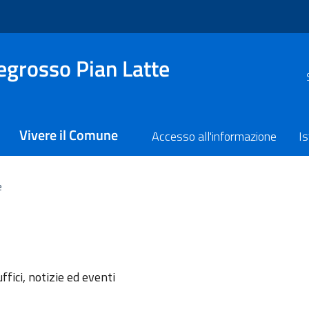
grosso Pian Latte
Vivere il Comune
Accesso all'informazione
Is
e
l'argomento
ffici, notizie ed eventi