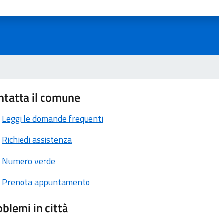
ta 1 stelle su 5
aluta 2 stelle su 5
Valuta 3 stelle su 5
Valuta 4 stelle su 5
Valuta 5 stelle su 5
ntatta il comune
Leggi le domande frequenti
Richiedi assistenza
Numero verde
Prenota appuntamento
blemi in città