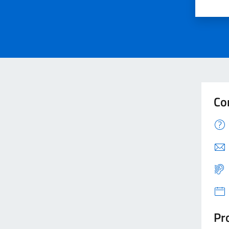
Valu
V
Co
Pro