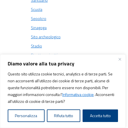
Santuario
Scuola
Sepolcro
Sinagoga
Sito archeologico
Stadio
Struttura ricettiva
Diamo valore alla tua privacy
Affittacamere di Maria Grazia Gandolfi
Home Restaurant “A Ca’ di Tacui”
Questo sito utilizza cookie tecnici, analytics e di terze parti. Se
non acconsenti all'utilizzo dei cookie di terze parti, alcune di
Agriturismo “Cioi Longhi”
queste funzionalità potrebbero essere non disponibili. Per
Teatro
maggiori informazioni consulta l'
Informativa cookie
. Acconsenti
Tempio
all'utilizzo di cookie di terze parti?
Terme
Personalizza
Rifiuta tutto
Accetta tutto
Torre