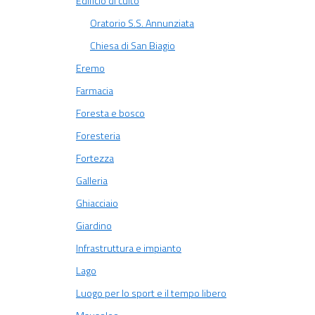
Edificio di culto
Oratorio S.S. Annunziata
Chiesa di San Biagio
Eremo
Farmacia
Foresta e bosco
Foresteria
Fortezza
Galleria
Ghiacciaio
Giardino
Infrastruttura e impianto
Lago
Luogo per lo sport e il tempo libero