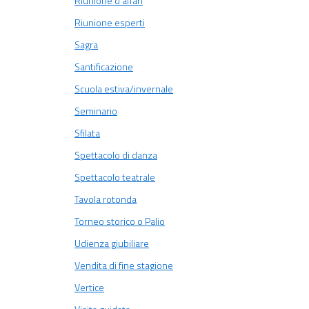
Riunione d’affari
Riunione esperti
Sagra
Santificazione
Scuola estiva/invernale
Seminario
Sfilata
Spettacolo di danza
Spettacolo teatrale
Tavola rotonda
Torneo storico o Palio
Udienza giubiliare
Vendita di fine stagione
Vertice