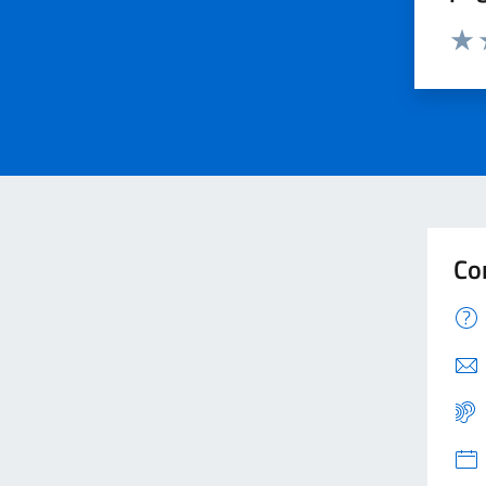
Valu
V
Co