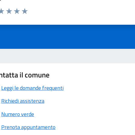
ta 1 stelle su 5
aluta 2 stelle su 5
Valuta 3 stelle su 5
Valuta 4 stelle su 5
Valuta 5 stelle su 5
ntatta il comune
Leggi le domande frequenti
Richiedi assistenza
Numero verde
Prenota appuntamento