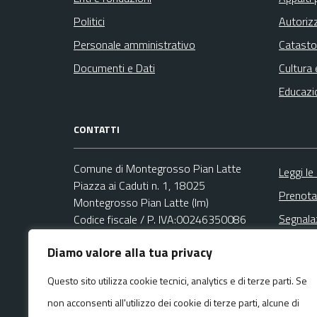
Politici
Autoriz
Personale amministrativo
Catasto
Documenti e Dati
Cultura 
Educazi
CONTATTI
Comune di Montegrosso Pian Latte
Leggi le
Piazza ai Caduti n. 1, 18025
Prenota
Montegrosso Pian Latte (Im)
Segnala
Codice fiscale / P. IVA:00246350086
Richies
Diamo valore alla tua privacy
Area Amministrativa
Email:
montegrosso@libero.it
Questo sito utilizza cookie tecnici, analytics e di terze parti. Se
PEC:
non acconsenti all'utilizzo dei cookie di terze parti, alcune di
pec@pec.comune.montegrossopianlatte.im.it