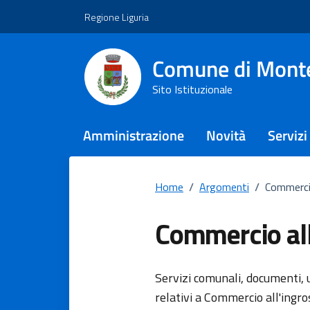
Vai ai contenuti
Vai al footer
Regione Liguria
Comune di Monte
Sito Istituzionale
Amministrazione
Novità
Servizi
Home
/
Argomenti
/
Commercio
Commercio all
Dettagli del
Servizi comunali, documenti, u
relativi a Commercio all'ingro