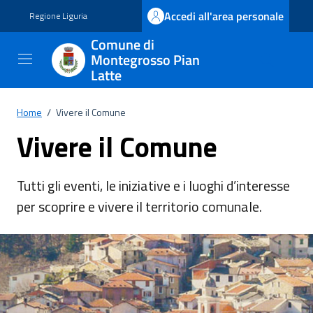
Vai ai contenuti
Vai al footer
Accedi all'area personale
Regione Liguria
Comune di
Montegrosso Pian
Latte
Home
/
Vivere il Comune
Vivere il Comune
Tutti gli eventi, le iniziative e i luoghi d’interesse
per scoprire e vivere il territorio comunale.