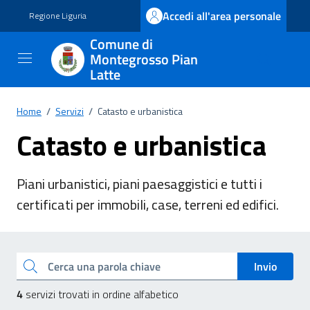
Vai ai contenuti
Vai al footer
Accedi all'area personale
Regione Liguria
Comune di
Montegrosso Pian
Latte
Home
/
Servizi
/
Catasto e urbanistica
Catasto e urbanistica
Piani urbanistici, piani paesaggistici e tutti i
certificati per immobili, case, terreni ed edifici.
Esplora tutti i servizi
Cerca una parola chiave
Invio
4
servizi trovati in ordine alfabetico