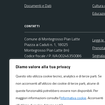
Documenti e Dati
Cultura 
Educazi
CONTATTI
Comune di Montegrosso Pian Latte
Leggi le
Piazza ai Caduti n. 1, 18025
Prenota
Montegrosso Pian Latte (Im)
Segnala
Codice fiscale / P. IVA:00246350086
Richies
Diamo valore alla tua privacy
Area Amministrativa
Email:
montegrosso@libero.it
Questo sito utilizza cookie tecnici, analytics e di terze parti. Se
PEC:
non acconsenti all'utilizzo dei cookie di terze parti, alcune di
pec@pec.comune.montegrossopianlatte.im.it
Centralino unico: +39 0183 328731
queste funzionalità potrebbero essere non disponibili. Per
maggiori informazioni consulta l'
Informativa cookie
. Acconsenti