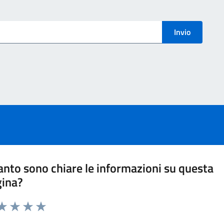
menti
Invio
nto sono chiare le informazioni su questa
gina?
ta 1 stelle su 5
aluta 2 stelle su 5
Valuta 3 stelle su 5
Valuta 4 stelle su 5
Valuta 5 stelle su 5