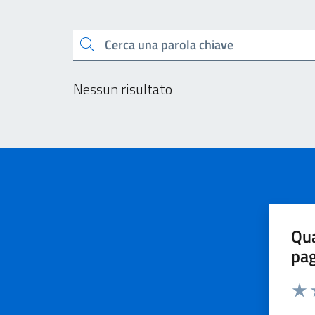
Esplora tutti i docu
Cerca una parola chiave
Nessun risultato
Qua
pa
Valu
V