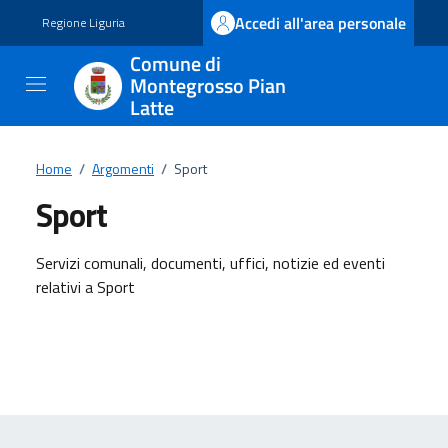
Vai ai contenuti
Vai al footer
Accedi all'area personale
Regione Liguria
Comune di
Montegrosso Pian
Latte
Home
/
Argomenti
/
Sport
Sport
Dettagli dell'argomento
Servizi comunali, documenti, uffici, notizie ed eventi
relativi a Sport