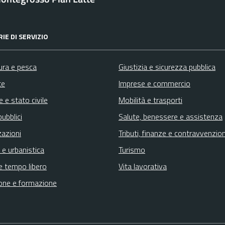
IE DI SERVIZIO
ura e pesca
Giustizia e sicurezza pubblica
te
Imprese e commercio
 e stato civile
Mobilità e trasporti
pubblici
Salute, benessere e assistenza
zazioni
Tributi, finanze e contravvenzion
 e urbanistica
Turismo
e tempo libero
Vita lavorativa
one e formazione