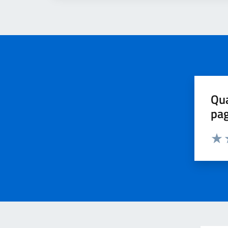
Qua
pa
Valu
V