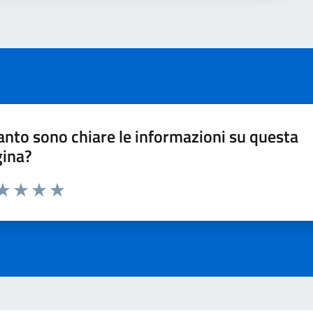
nto sono chiare le informazioni su questa
gina?
ta 1 stelle su 5
aluta 2 stelle su 5
Valuta 3 stelle su 5
Valuta 4 stelle su 5
Valuta 5 stelle su 5