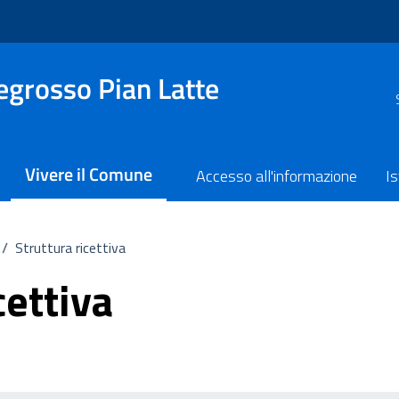
grosso Pian Latte
Vivere il Comune
Accesso all'informazione
Is
/
Struttura ricettiva
cettiva