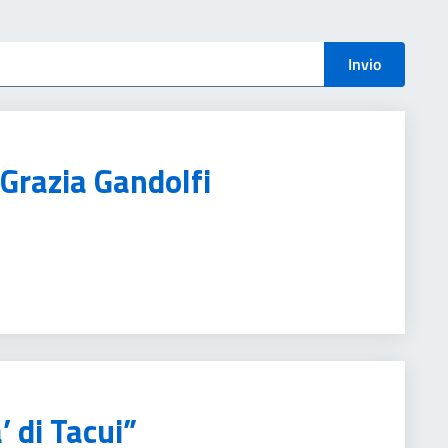
menti
Invio
 Grazia Gandolfi
 di Tacui”