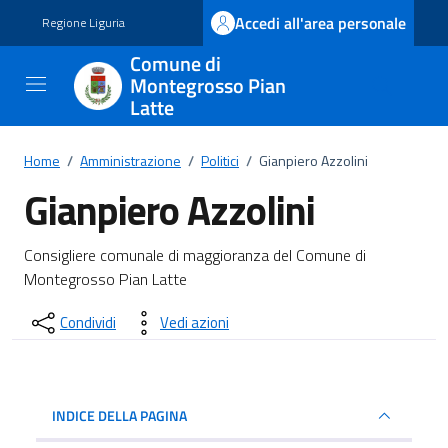
Vai ai contenuti
Vai al footer
Accedi all'area personale
Regione Liguria
Comune di
Montegrosso Pian
Latte
Home
/
Amministrazione
/
Politici
/
Gianpiero Azzolini
Gianpiero Azzolini
Dettagli del documento
Consigliere comunale di maggioranza del Comune di
Montegrosso Pian Latte
Condividi
Vedi azioni
INDICE DELLA PAGINA