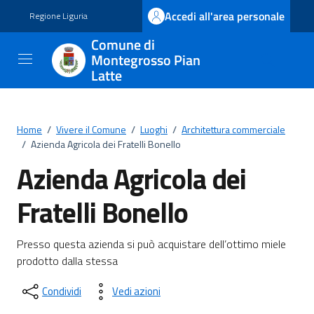
Vai ai contenuti
Vai al footer
Accedi all'area personale
Regione Liguria
Comune di
Montegrosso Pian
Latte
Home
/
Vivere il Comune
/
Luoghi
/
Architettura commerciale
/
Azienda Agricola dei Fratelli Bonello
Azienda Agricola dei
Fratelli Bonello
Presso questa azienda si può acquistare dell’ottimo miele
prodotto dalla stessa
Condividi
Vedi azioni