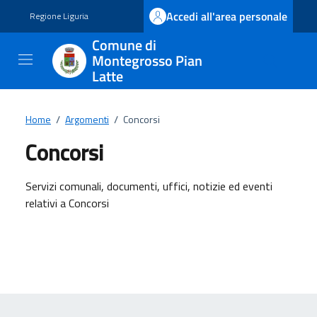
Vai ai contenuti
Vai al footer
Accedi all'area personale
Regione Liguria
Comune di
Montegrosso Pian
Latte
Home
/
Argomenti
/
Concorsi
Concorsi
Dettagli dell'argomento
Servizi comunali, documenti, uffici, notizie ed eventi
relativi a Concorsi