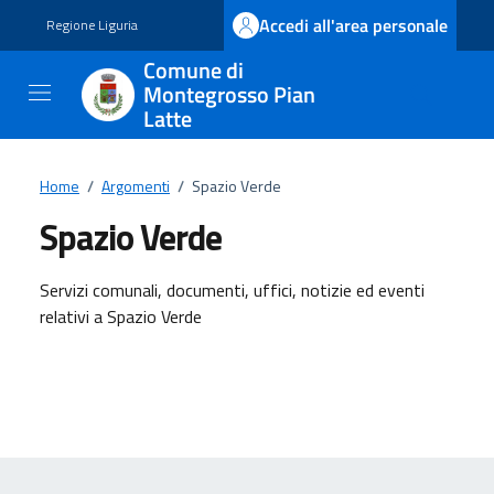
Vai ai contenuti
Vai al footer
Accedi all'area personale
Regione Liguria
Comune di
Montegrosso Pian
Latte
Home
/
Argomenti
/
Spazio Verde
Spazio Verde
Dettagli dell'argomento
Servizi comunali, documenti, uffici, notizie ed eventi
relativi a Spazio Verde