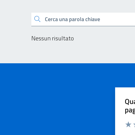
Esplora tutti i docu
Cerca una parola chiave
Nessun risultato
Qua
pa
Valu
V