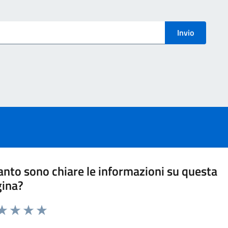
menti
Invio
nto sono chiare le informazioni su questa
gina?
ta 1 stelle su 5
aluta 2 stelle su 5
Valuta 3 stelle su 5
Valuta 4 stelle su 5
Valuta 5 stelle su 5