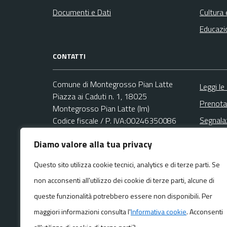
Documenti e Dati
Cultura 
Educazi
CONTATTI
Comune di Montegrosso Pian Latte
Leggi le
Piazza ai Caduti n. 1, 18025
Prenota
Montegrosso Pian Latte (Im)
Segnala
Codice fiscale / P. IVA:00246350086
Richies
Diamo valore alla tua privacy
Area Amministrativa
Email:
montegrosso@libero.it
Questo sito utilizza cookie tecnici, analytics e di terze parti. Se
PEC:
non acconsenti all'utilizzo dei cookie di terze parti, alcune di
pec@pec.comune.montegrossopianlatte.im.it
Centralino unico: +39 0183 328731
queste funzionalità potrebbero essere non disponibili. Per
maggiori informazioni consulta l'
Informativa cookie
. Acconsenti