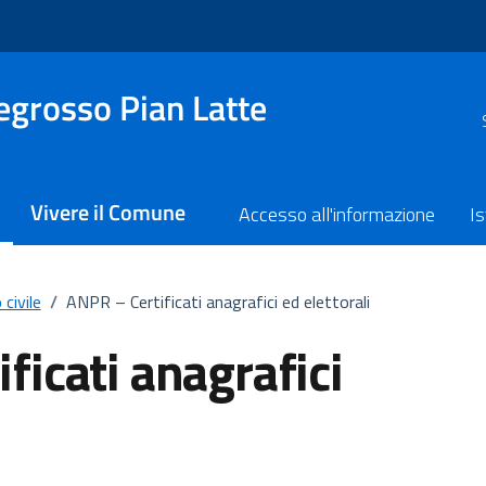
grosso Pian Latte
Vivere il Comune
Accesso all'informazione
Is
civile
/
ANPR – Certificati anagrafici ed elettorali
ficati anagrafici