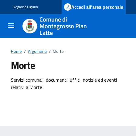
Vai ai contenuti
Vai al footer
Accedi all'area personale
Regione Liguria
Comune di
Montegrosso Pian
Latte
Home
/
Argomenti
/
Morte
Morte
Dettagli dell'argomento
Servizi comunali, documenti, uffici, notizie ed eventi
relativi a Morte