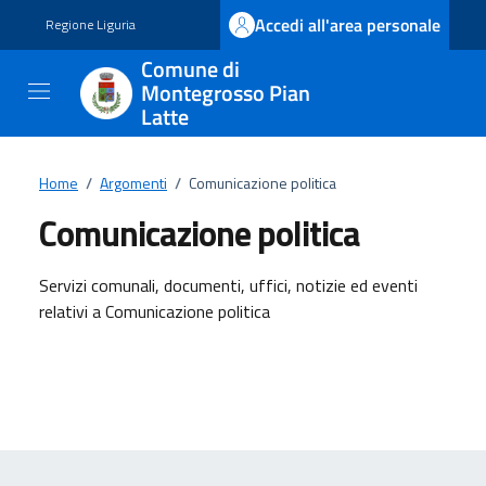
Vai ai contenuti
Vai al footer
Accedi all'area personale
Regione Liguria
Comune di
Montegrosso Pian
Latte
Home
/
Argomenti
/
Comunicazione politica
Comunicazione politica
Dettagli dell'argomento
Servizi comunali, documenti, uffici, notizie ed eventi
relativi a Comunicazione politica