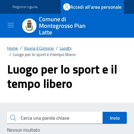
Vai ai contenuti
Vai al footer
Accedi all'area personale
Regione Liguria
Comune di
Montegrosso Pian
Latte
Home
/
Vivere il Comune
/
Luoghi
/
Luogo per lo sport e il tempo libero
Luogo per lo sport e il
tempo libero
Esplora tutti i documenti
Cerca una parola chiave
Invio
Nessun risultato