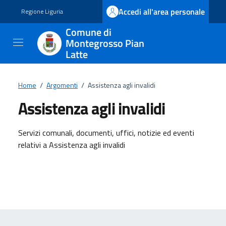
Vai ai contenuti
Vai al footer
Accedi all'area personale
Regione Liguria
Comune di
Montegrosso Pian
Latte
Home
/
Argomenti
/
Assistenza agli invalidi
Assistenza agli invalidi
Dettagli dell'argomento
Servizi comunali, documenti, uffici, notizie ed eventi
relativi a Assistenza agli invalidi