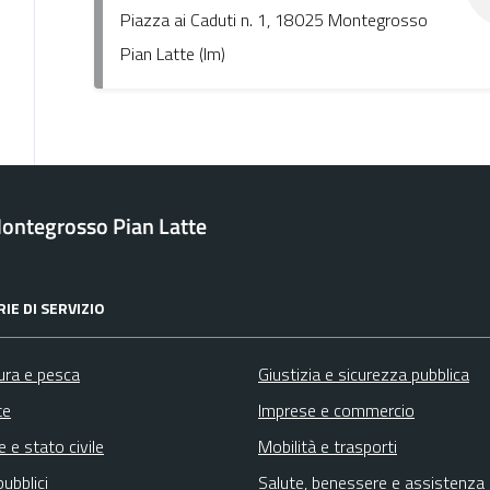
Piazza ai Caduti n. 1, 18025 Montegrosso
Pian Latte (Im)
ontegrosso Pian Latte
IE DI SERVIZIO
ura e pesca
Giustizia e sicurezza pubblica
te
Imprese e commercio
 e stato civile
Mobilità e trasporti
pubblici
Salute, benessere e assistenza