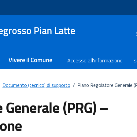
grosso Pian Latte
Vivere il Comune
Accesso all'informazione
Is
Documento (tecnico) di supporto
/
Piano Regolatore Generale (
e Generale (PRG) –
ione