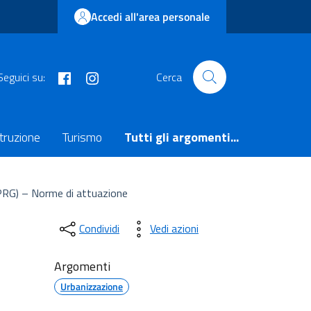
Accedi all'area personale
facebook
instagram
Seguici su:
Cerca
truzione
Turismo
Tutti gli argomenti...
PRG) – Norme di attuazione
Condividi
Vedi azioni
Argomenti
Urbanizzazione