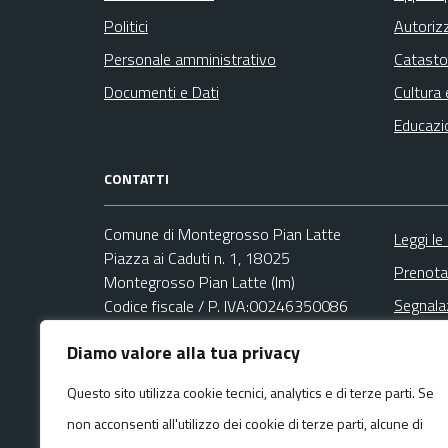
Politici
Autoriz
Personale amministrativo
Catasto
Documenti e Dati
Cultura 
Educazi
CONTATTI
Comune di Montegrosso Pian Latte
Leggi le
Piazza ai Caduti n. 1, 18025
Prenota
Montegrosso Pian Latte (Im)
Segnala
Codice fiscale / P. IVA:00246350086
Richies
Diamo valore alla tua privacy
Area Amministrativa
Email:
montegrosso@libero.it
Questo sito utilizza cookie tecnici, analytics e di terze parti. Se
PEC:
non acconsenti all'utilizzo dei cookie di terze parti, alcune di
pec@pec.comune.montegrossopianlatte.im.it