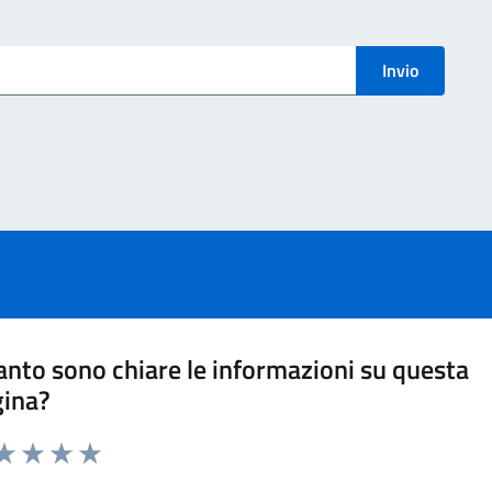
menti
Invio
nto sono chiare le informazioni su questa
gina?
ta 1 stelle su 5
aluta 2 stelle su 5
Valuta 3 stelle su 5
Valuta 4 stelle su 5
Valuta 5 stelle su 5