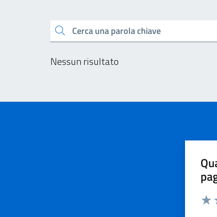
Esplora tutti i docu
Cerca una parola chiave
Nessun risultato
Qua
pa
Valu
V