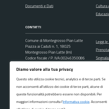
Documenti e Dati
Cultura 
Educazi
CONTATTI
Comune di Montegrosso Pian Latte
Leggi le
Piazza ai Caduti n. 1, 18025
Prenota
Montegrosso Pian Latte (Im)
Segnala
Codice fiscale / P. IVA:00246350086
Richies
Diamo valore alla tua privacy
Area Amministrativa
Email:
montegrosso@libero.it
Questo sito utilizza cookie tecnici, analytics e di terze parti. Se
PEC:
non acconsenti all'utilizzo dei cookie di terze parti, alcune di
pec@pec.comune.montegrossopianlatte.im.it
Centralino unico: +39 0183 328731
queste funzionalità potrebbero essere non disponibili. Per
maggiori informazioni consulta l'
Informativa cookie
. Acconsenti